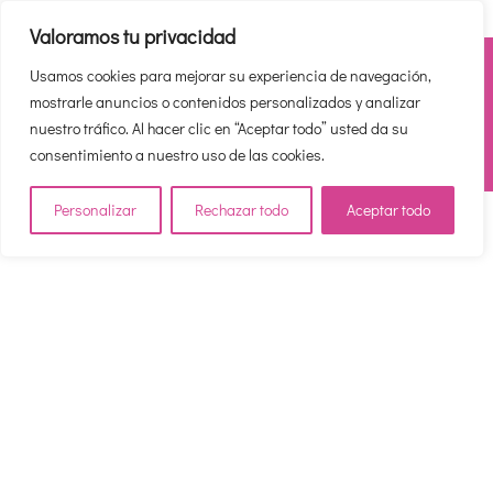
Valoramos tu privacidad
To access this page, you must purchase
Usamos cookies para mejorar su experiencia de navegación,
Cuarentena Huevo Yoni
,
Cuarentena Huevo Yoni -
mostrarle anuncios o contenidos personalizados y analizar
Acceso vip - 2 plazos
or
Cuarentena Huevo Yoni vip
nuestro tráfico. Al hacer clic en “Aceptar todo” usted da su
promo
.
consentimiento a nuestro uso de las cookies.
Personalizar
Rechazar todo
Aceptar todo