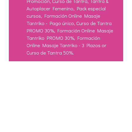
Promoción
,
Curso de Tantra
,
Tantra &
Autoplacer Femenino
,
Pack especial
cursos
,
Formación Online Masaje
Tantriko - Pago único
,
Curso de Tantra
PROMO 30%
,
Formación Online Masaje
Tantriko PROMO 30%
,
Formación
Online Masaje Tantriko - 3 Plazos
or
Curso de Tantra 50%
.