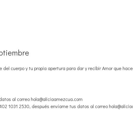
eptiembre
 del cuerpo y tu propia apertura para dar y recibir Amor que hace
datos al correo hola@aliciaamezcua.com
6402 1031 2530, después envíame tus datos al correo hola@alic