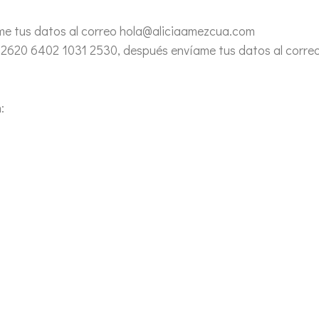
me tus datos al correo hola@aliciaamezcua.com
0 2620 6402 1031 2530, después envíame tus datos al corr
: