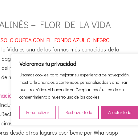
ALINÉS – FLOR DE LA VIDA
 SOLO QUEDA CON EL FONDO AZUL O NEGRO
 la Vida es una de las formas más conocidas de la
 Sagrada. Este símbolo sagrado está formado por
Valoramos tu privacidad
s del mismo diámetro superpuestos y distribuidos en
Usamos cookies para mejorar su experiencia de navegación,
o de manera uniforme simulando los pétalos de una
mostrarle anuncios o contenidos personalizados y analizar
nuestro tráfico. Al hacer clic en “Aceptar todo” usted da su
ación del producto y su uso aquí >>
consentimiento a nuestro uso de las cookies.
 incluye los gastos de envío dentro de España
Personalizar
Rechazar todo
Aceptar todo
).Recibe tu pedido en 1 ó 2 días. Si resides en las
cibirás en 3 ó 4 días
ras desde otros lugares escríbeme por Whatsapp