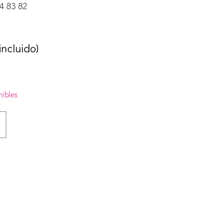
4 83 82
 incluido)
nibles