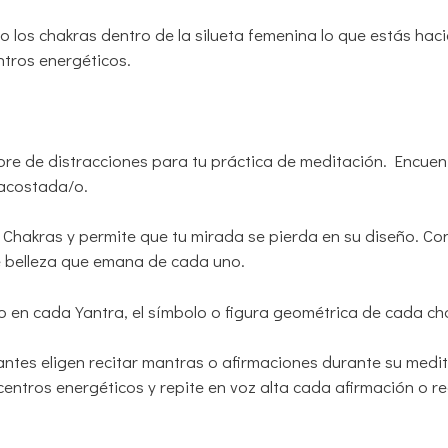
los chakras dentro de la silueta femenina lo que estás hac
entros energéticos.
libre de distracciones para tu práctica de meditación. Encue
o acostada/o.
 Chakras y permite que tu mirada se pierda en su diseño. Co
e belleza que emana de cada uno.
 en cada Yantra, el símbolo o figura geométrica de cada ch
antes eligen recitar mantras o afirmaciones durante su med
centros energéticos y repite en voz alta cada afirmación o re